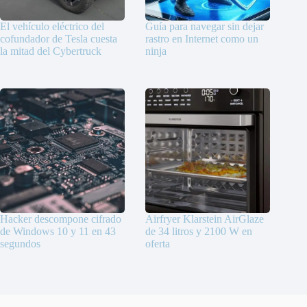
El vehículo eléctrico del
Guía para navegar sin dejar
cofundador de Tesla cuesta
rastro en Internet como un
la mitad del Cybertruck
ninja
Hacker descompone cifrado
Airfryer Klarstein AirGlaze
de Windows 10 y 11 en 43
de 34 litros y 2100 W en
segundos
oferta