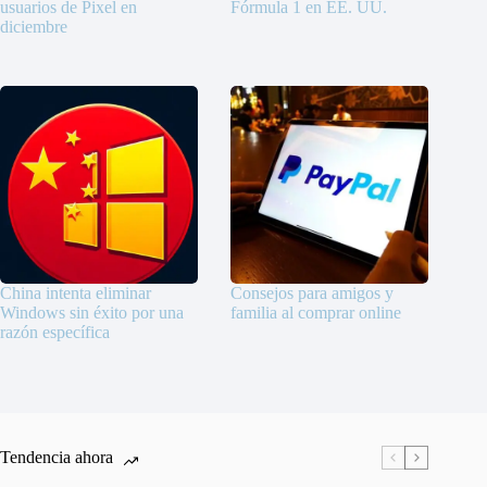
usuarios de Pixel en
Fórmula 1 en EE. UU.
diciembre
China intenta eliminar
Consejos para amigos y
Windows sin éxito por una
familia al comprar online
razón específica
Tendencia ahora