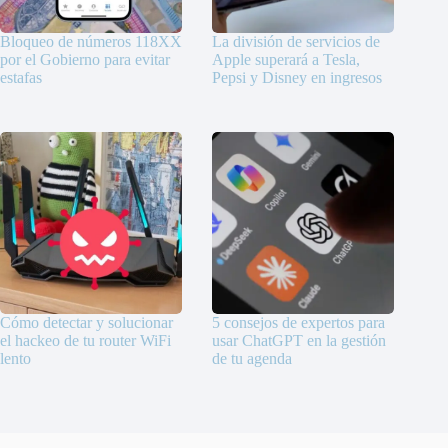
Bloqueo de números 118XX
La división de servicios de
por el Gobierno para evitar
Apple superará a Tesla,
estafas
Pepsi y Disney en ingresos
Cómo detectar y solucionar
5 consejos de expertos para
el hackeo de tu router WiFi
usar ChatGPT en la gestión
lento
de tu agenda