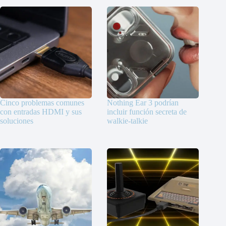
Cinco problemas comunes
Nothing Ear 3 podrían
con entradas HDMI y sus
incluir función secreta de
soluciones
walkie-talkie