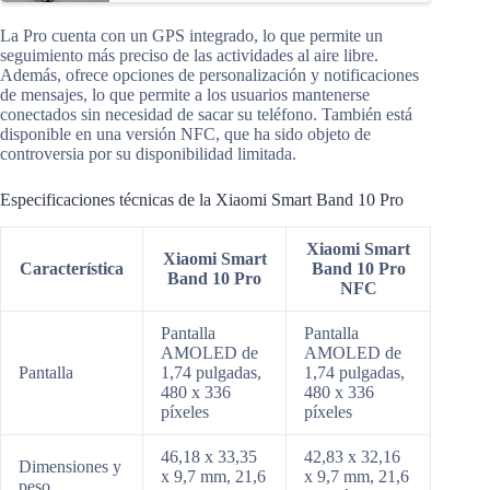
La Pro cuenta con un GPS integrado, lo que permite un
seguimiento más preciso de las actividades al aire libre.
Además, ofrece opciones de personalización y notificaciones
de mensajes, lo que permite a los usuarios mantenerse
conectados sin necesidad de sacar su teléfono. También está
disponible en una versión NFC, que ha sido objeto de
controversia por su disponibilidad limitada.
Especificaciones técnicas de la Xiaomi Smart Band 10 Pro
Xiaomi Smart
Xiaomi Smart
Característica
Band 10 Pro
Band 10 Pro
NFC
Pantalla
Pantalla
AMOLED de
AMOLED de
Pantalla
1,74 pulgadas,
1,74 pulgadas,
480 x 336
480 x 336
píxeles
píxeles
46,18 x 33,35
42,83 x 32,16
Dimensiones y
x 9,7 mm, 21,6
x 9,7 mm, 21,6
peso