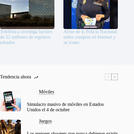
Telefónica investiga hackeo
Aviso de la Policía Nacional
de 22 millones de registros
sobre compras en Internet y
robados
su icono
Tendencia ahora
Móviles
Simulacro masivo de móviles en Estados
Unidos el 4 de octubre
Juegos
Los mejores shooters que nunca debieron existir