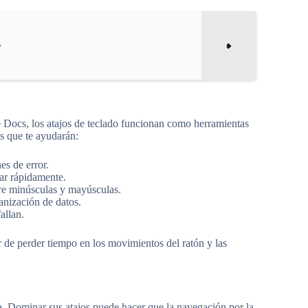
e
 Docs, los atajos de teclado funcionan como herramientas
os que te ayudarán:
es de error.
ear rápidamente.
ntre minúsculas y mayúsculas.
ganización de datos.
allan.
ar de perder tiempo en los movimientos del ratón y las
a. Dominar sus atajos puede hacer que la navegación por la