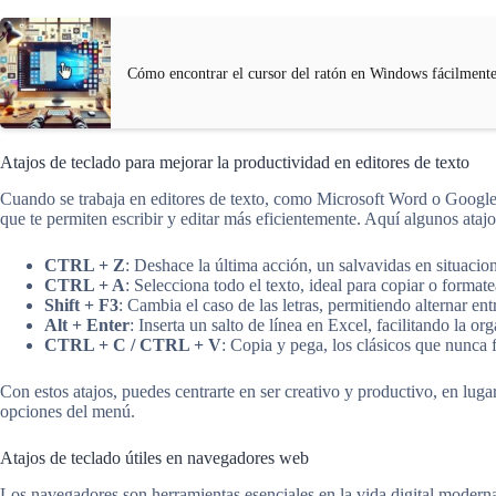
Cómo encontrar el cursor del ratón en Windows fácilment
Atajos de teclado para mejorar la productividad en editores de texto
Cuando se trabaja en editores de texto, como Microsoft Word o Google
que te permiten escribir y editar más eficientemente. Aquí algunos ataj
CTRL + Z
: Deshace la última acción, un salvavidas en situacion
CTRL + A
: Selecciona todo el texto, ideal para copiar o format
Shift + F3
: Cambia el caso de las letras, permitiendo alternar e
Alt + Enter
: Inserta un salto de línea en Excel, facilitando la or
CTRL + C / CTRL + V
: Copia y pega, los clásicos que nunca f
Con estos atajos, puedes centrarte en ser creativo y productivo, en lug
opciones del menú.
Atajos de teclado útiles en navegadores web
Los navegadores son herramientas esenciales en la vida digital modern