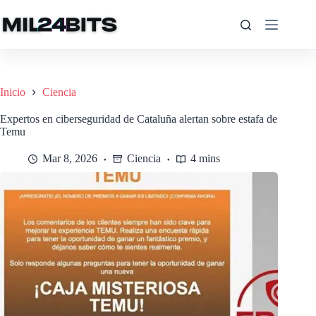
Saltar
al
contenido
Inicio
Ciencia
Expertos en ciberseguridad de Cataluña alertan sobre estafa de
Temu
Mar 8, 2026
Ciencia
4 mins