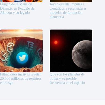
Origen de la Mansión
Joven estrella impulsa a
Dinamic en Pozuelo de
científicos a reconsiderar
Alarcón y su legado
modelos de formación
planetaria
Filtraciones masivas revelan
Qué son los planetas de
26.000 millones de registros
hollín y su posible
en riesgo
frecuencia en el espacio