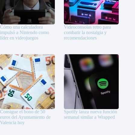
Cómo una calculadora
Videoconsolas retro para
impulsó a Nintendo como
combatir la nostalgia y
líder en videojuegos
recomendaciones
Consigue el bono de 50
Spotify lanza nueva función
euros del Ayuntamiento de
semanal similar a Wrapped
Valencia hoy