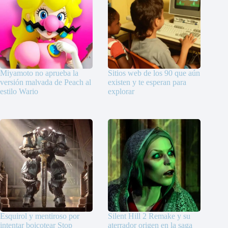
Miyamoto no aprueba la
Sitios web de los 90 que aún
versión malvada de Peach al
existen y te esperan para
estilo Wario
explorar
Esquirol y mentiroso por
Silent Hill 2 Remake y su
intentar boicotear Stop
aterrador origen en la saga