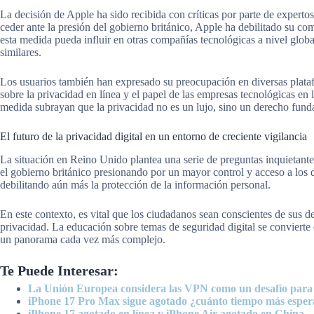
La decisión de Apple ha sido recibida con críticas por parte de expert
ceder ante la presión del gobierno británico, Apple ha debilitado su c
esta medida pueda influir en otras compañías tecnológicas a nivel global
similares.
Los usuarios también han expresado su preocupación en diversas plata
sobre la privacidad en línea y el papel de las empresas tecnológicas en 
medida subrayan que la privacidad no es un lujo, sino un derecho fund
El futuro de la privacidad digital en un entorno de creciente vigilancia
La situación en Reino Unido plantea una serie de preguntas inquietantes 
el gobierno británico presionando por un mayor control y acceso a los d
debilitando aún más la protección de la información personal.
En este contexto, es vital que los ciudadanos sean conscientes de sus d
privacidad. La educación sobre temas de seguridad digital se convierte
un panorama cada vez más complejo.
Te Puede Interesar:
La Unión Europea considera las VPN como un desafío para 
iPhone 17 Pro Max sigue agotado ¿cuánto tiempo más esper
iPhone 17 agotado en línea y iPhone Air agotado en China