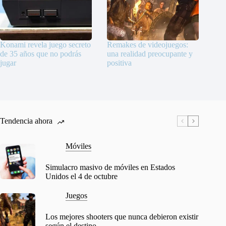
Konami revela juego secreto
Remakes de videojuegos:
de 35 años que no podrás
una realidad preocupante y
jugar
positiva
Tendencia ahora
Móviles
Simulacro masivo de móviles en Estados
Unidos el 4 de octubre
Juegos
Los mejores shooters que nunca debieron existir
según el destino