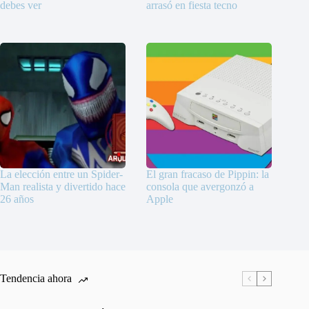
debes ver
arrasó en fiesta tecno
La elección entre un Spider-
El gran fracaso de Pippin: la
Man realista y divertido hace
consola que avergonzó a
26 años
Apple
Tendencia ahora