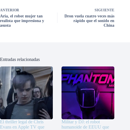
ANTERIOR
SIGUIENTE
Aria, el robot mujer tan
Dron vuela cuatro veces más
realista que impresiona y
rápido que el sonido en
asusta
China
Entradas relacionadas
El thriller legal de Chris
Militar y DJ: el robot
Evans en Apple TV que
humanoide de EEUU que