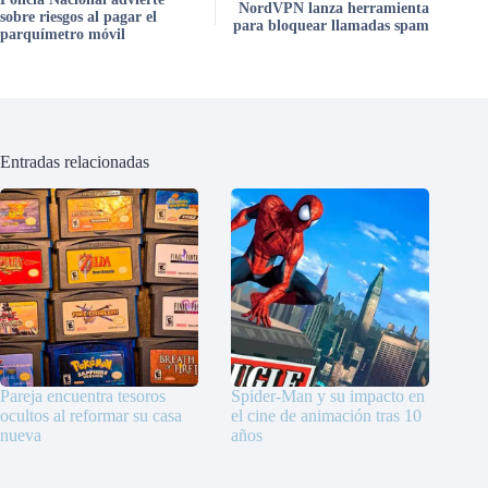
NordVPN lanza herramienta
sobre riesgos al pagar el
para bloquear llamadas spam
parquímetro móvil
Entradas relacionadas
Pareja encuentra tesoros
Spider-Man y su impacto en
ocultos al reformar su casa
el cine de animación tras 10
nueva
años