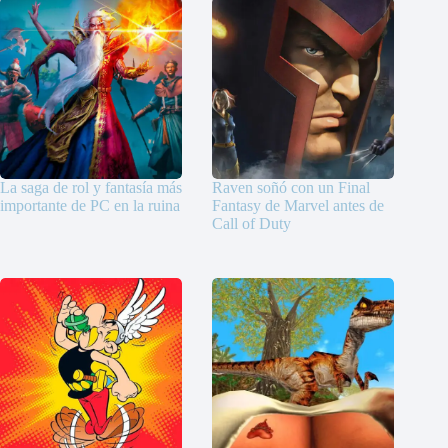
La saga de rol y fantasía más
Raven soñó con un Final
importante de PC en la ruina
Fantasy de Marvel antes de
Call of Duty