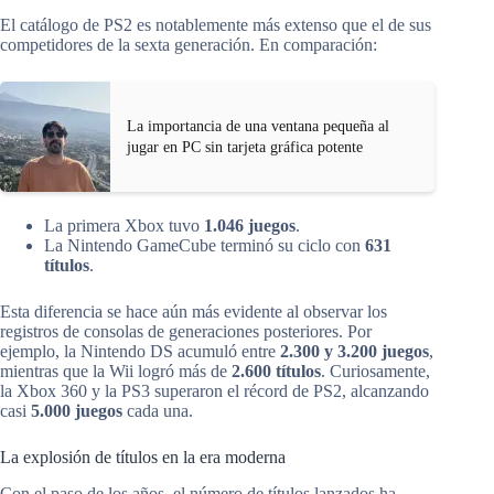
El catálogo de PS2 es notablemente más extenso que el de sus
competidores de la sexta generación. En comparación:
La importancia de una ventana pequeña al
jugar en PC sin tarjeta gráfica potente
La primera Xbox tuvo
1.046 juegos
.
La Nintendo GameCube terminó su ciclo con
631
títulos
.
Esta diferencia se hace aún más evidente al observar los
registros de consolas de generaciones posteriores. Por
ejemplo, la Nintendo DS acumuló entre
2.300 y 3.200 juegos
,
mientras que la Wii logró más de
2.600 títulos
. Curiosamente,
la Xbox 360 y la PS3 superaron el récord de PS2, alcanzando
casi
5.000 juegos
cada una.
La explosión de títulos en la era moderna
Con el paso de los años, el número de títulos lanzados ha