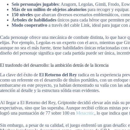
Seis personajes jugables
: Aragorn, Legolas, Gimli, Frodo, Eo
Más de un millón de objetos aleatorios
para recoger y equipar.
150 niveles
que abarcan diversos escenarios emblemáticos, como
Árboles de habilidades
únicos para cada héroe que permiten pers
Modo cooperativo
a través del cable Link, ideal para jugar con
Cada personaje ofrece una mecánica de combate distinta, lo que hace q
elijas. Por ejemplo, Legolas es un experto con el arco, mientras que Gi
aunque no sea el más fuerte, tiene habilidades únicas relacionadas con e
diseño del personaje significa que cada partida puede ser única, incent
El trasfondo del desarrollo: la ambición detrás de la licencia
La clave del éxito de
El Retorno del Rey
radica en la experiencia pre
como un referente en el desarrollo de títulos portátiles, con un enfoque
embarcarse en este proyecto, ya habían demostrado su valía con las ada
atención al detalle y la estructura sólida eran evidentes.
Al llegar a El Retorno del Rey, Griptonite decidió elevar aún más su p
expectativas, sino que las superaba. Aunque recibió críticas mixtas por 
logró una puntuación de 77 sobre 100 en
Metacritic
, lo que indica que 
Sin embargo, a pesar de su calidad, el juego enfrentó un gran desafío: 