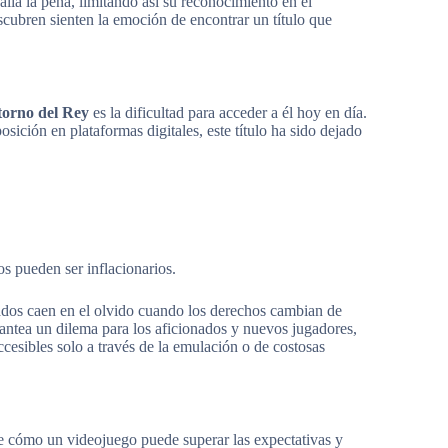
a la pena, limitando así su reconocimiento en el
cubren sienten la emoción de encontrar un título que
etorno del Rey
es la dificultad para acceder a él hoy en día.
sición en plataformas digitales, este título ha sido dejado
s pueden ser inflacionarios.
iados caen en el olvido cuando los derechos cambian de
antea un dilema para los aficionados y nuevos jugadores,
cesibles solo a través de la emulación o de costosas
 cómo un videojuego puede superar las expectativas y