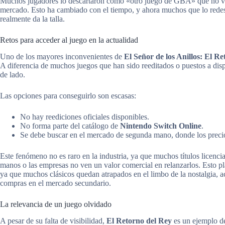
Muchos jugadores lo descartaron como «otro juego de GBA» que no valí
mercado. Esto ha cambiado con el tiempo, y ahora muchos que lo redes
realmente da la talla.
Retos para acceder al juego en la actualidad
Uno de los mayores inconvenientes de
El Señor de los Anillos: El R
A diferencia de muchos juegos que han sido reeditados o puestos a dispo
de lado.
Las opciones para conseguirlo son escasas:
No hay reediciones oficiales disponibles.
No forma parte del catálogo de
Nintendo Switch Online
.
Se debe buscar en el mercado de segunda mano, donde los precio
Este fenómeno no es raro en la industria, ya que muchos títulos licenc
manos o las empresas no ven un valor comercial en relanzarlos. Esto pl
ya que muchos clásicos quedan atrapados en el limbo de la nostalgia, ac
compras en el mercado secundario.
La relevancia de un juego olvidado
A pesar de su falta de visibilidad,
El Retorno del Rey
es un ejemplo de