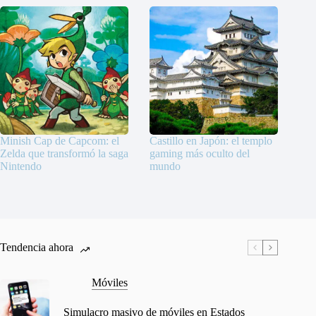
Minish Cap de Capcom: el
Castillo en Japón: el templo
Zelda que transformó la saga
gaming más oculto del
Nintendo
mundo
Tendencia ahora
Móviles
Simulacro masivo de móviles en Estados