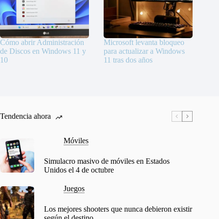
Cómo abrir Administración
Microsoft levanta bloqueo
de Discos en Windows 11 y
para actualizar a Windows
10
11 tras dos años
Tendencia ahora
Móviles
Simulacro masivo de móviles en Estados
Unidos el 4 de octubre
Juegos
Los mejores shooters que nunca debieron existir
según el destino