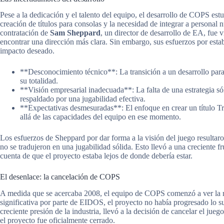
Pese a la dedicación y el talento del equipo, el desarrollo de COPS est
creación de títulos para consolas y la necesidad de integrar a persona
contratación de
Sam Sheppard
, un director de desarrollo de EA, fue 
encontrar una dirección más clara. Sin embargo, sus esfuerzos por estab
impacto deseado.
**Desconocimiento técnico**: La transición a un desarrollo para
su totalidad.
**Visión empresarial inadecuada**: La falta de una estrategia sól
respaldado por una jugabilidad efectiva.
**Expectativas desmesuradas**: El enfoque en crear un título Tr
allá de las capacidades del equipo en ese momento.
Los esfuerzos de Sheppard por dar forma a la visión del juego resultaron
no se tradujeron en una jugabilidad sólida. Esto llevó a una creciente f
cuenta de que el proyecto estaba lejos de donde debería estar.
El desenlace: la cancelación de COPS
A medida que se acercaba 2008, el equipo de COPS comenzó a ver la rea
significativa por parte de EIDOS, el proyecto no había progresado lo suf
creciente presión de la industria, llevó a la decisión de cancelar el jue
el proyecto fue oficialmente cerrado.