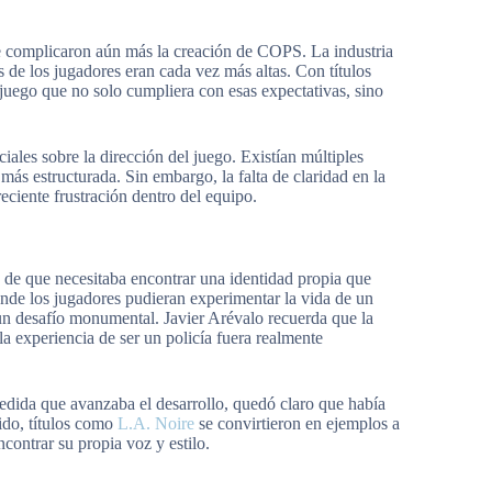
ue complicaron aún más la creación de COPS. La industria
 de los jugadores eran cada vez más altas. Con títulos
 juego que no solo cumpliera con esas expectativas, sino
iales sobre la dirección del juego. Existían múltiples
ás estructurada. Sin embargo, la falta de claridad en la
reciente frustración dentro del equipo.
 de que necesitaba encontrar una identidad propia que
onde los jugadores pudieran experimentar la vida de un
r un desafío monumental. Javier Arévalo recuerda que la
a experiencia de ser un policía fuera realmente
medida que avanzaba el desarrollo, quedó claro que había
ido, títulos como
L.A. Noire
se convirtieron en ejemplos a
contrar su propia voz y estilo.