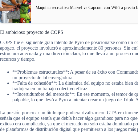
Máquina recreativa Marvel vs Capcom con WiFi a precio b
El ambicioso proyecto de COPS
COPS fue el siguiente gran intento de Pyro de posicionarse como un com
apogeo, el proyecto involucró a aproximadamente 80 personas. Sin emba
estructura adecuada y una dirección clara, lo que llevó a un proceso 
recursos y tiempo.
**Problemas estructurales**: A pesar de su éxito con Commandos,
un proyecto de tal envergadura.
**Falta de cohesión**: La dinámica del equipo no estaba bien defi
tradujera en un trabajo colectivo eficaz.
**Incertidumbre del mercado**: En ese momento, el temor de qu
palpable, lo que llevó a Pyro a intentar crear un juego de Triple 
La presión por crear un título que pudiera rivalizar con GTA era inmens
señala que el equipo sentía que debía hacer algo grandioso para no qu
exitoso era complicado, ya que el mercado no solo estaba dominado por
de plataformas de distribución digital que permitieran a los juegos más