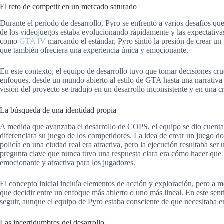
El reto de competir en un mercado saturado
Durante el periodo de desarrollo, Pyro se enfrentó a varios desafíos q
de los videojuegos estaba evolucionando rápidamente y las expectativas
como
GTA IV
marcando el estándar, Pyro sintió la presión de crear un
que también ofreciera una experiencia única y emocionante.
En este contexto, el equipo de desarrollo tuvo que tomar decisiones cruc
enfoques, desde un mundo abierto al estilo de GTA hasta una narrativa m
visión del proyecto se tradujo en un desarrollo inconsistente y en una c
La búsqueda de una identidad propia
A medida que avanzaba el desarrollo de COPS, el equipo se dio cuenta
diferenciara su juego de los competidores. La idea de crear un juego d
policía en una ciudad real era atractiva, pero la ejecución resultaba se
pregunta clave que nunca tuvo una respuesta clara era cómo hacer que l
emocionante y atractiva para los jugadores.
El concepto inicial incluía elementos de acción y exploración, pero a 
que decidir entre un enfoque más abierto o uno más lineal. En este sent
seguir, aunque el equipo de Pyro estaba consciente de que necesitaba en
Las incertidumbres del desarrollo