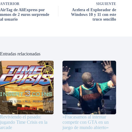
ANTERIOR
SIGUIENTE
AirTag de AliExpress por
Acelera el Explorador de
menos de 2 euros sorprende
Windows 10 y 11 con este
al usuario
truco sencillo
Entradas relacionadas
Reviviendo el pasado:
«Fracasamos al intentar
jugando Time Crisis en la
competir con GTA en un
arcade
juego de mundo abierto»