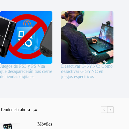
Juegos de PS3 y PS Vita
Desactivar G-SYNC: Cómo
que desaparecerán tras cierre
desactivar G-SYNC en
de tiendas digitales
juegos específicos
Tendencia ahora
Móviles