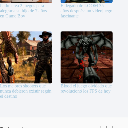
Padre crea 2 juegos para
El legado de LOOM 35
alegrar a su hijo de 7 años
años después: un videojuego
en Game Boy
fascinante
Los mejores shooters que
Blood el juego olvidado que
nunca debieron existir según
revolucionó los FPS de hoy
el destino