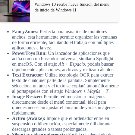
Windows 10 recibe nueva función del menú
de inicio de Windows 11
FancyZones:
Perfecta para usuarios de monitores
anchos, esta herramienta permite organizar las ventanas
de forma eficiente, facilitando el trabajo con múltiples
aplicaciones a la vez.
PowerToys Run:
Un lanzador de aplicaciones que
actúa como un buscador universal, similar a Spotlight
en macOS. Con el atajo
Alt + Espacio
, podrás buscar
rápidamente aplicaciones, archivos y realizar cálculos.
Text Extractor:
Utiliza tecnología OCR para extraer
texto de cualquier parte de la pantalla. Simplemente
selecciona un área y el texto se copiará automáticamente
al portapapeles con el atajo
Windows + Mayús + T
.
Image Resizer:
Permite redimensionar imágenes
directamente desde el menú contextual, ideal para
quienes necesitan ajustar el tamaño de varias imágenes
rápidamente.
Activo (Awake):
Impide que el ordenador entre en
suspensión o hibernación, especialmente útil durante
descargas grandes o tareas prolongadas.
Silenciar videoconferencia:
Facilita el silenciado del