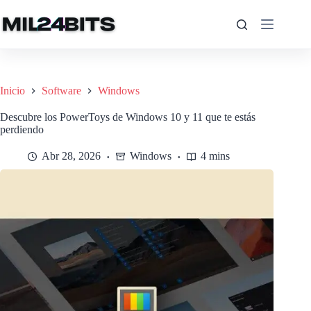
Saltar
al
contenido
Inicio
Software
Windows
Descubre los PowerToys de Windows 10 y 11 que te estás
perdiendo
Abr 28, 2026
Windows
4 mins