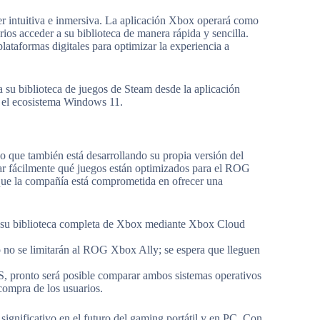
r intuitiva e inmersiva. La aplicación Xbox operará como
ios acceder a su biblioteca de manera rápida y sencilla.
lataformas digitales para optimizar la experiencia a
a su biblioteca de juegos de Steam desde la aplicación
n el ecosistema Windows 11.
no que también está desarrollando su propia versión del
car fácilmente qué juegos están optimizados para el ROG
 que la compañía está comprometida en ofrecer una
 su biblioteca completa de Xbox mediante Xbox Cloud
 no se limitarán al ROG Xbox Ally; se espera que lleguen
, pronto será posible comparar ambos sistemas operativos
compra de los usuarios.
significativo en el futuro del gaming portátil y en PC. Con