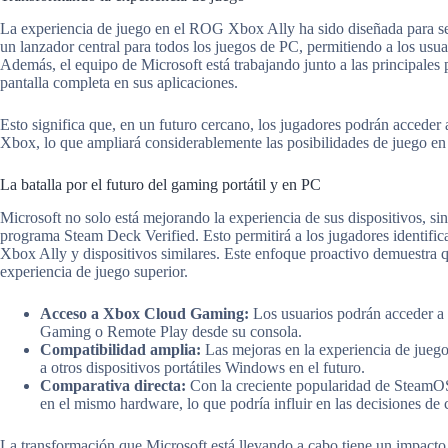
La experiencia de juego en el ROG Xbox Ally ha sido diseñada para se
un lanzador central para todos los juegos de PC, permitiendo a los usuar
Además, el equipo de Microsoft está trabajando junto a las principales p
pantalla completa en sus aplicaciones.
Esto significa que, en un futuro cercano, los jugadores podrán acceder 
Xbox, lo que ampliará considerablemente las posibilidades de juego e
La batalla por el futuro del gaming portátil y en PC
Microsoft no solo está mejorando la experiencia de sus dispositivos, si
programa Steam Deck Verified. Esto permitirá a los jugadores identifi
Xbox Ally y dispositivos similares. Este enfoque proactivo demuestra
experiencia de juego superior.
Acceso a Xbox Cloud Gaming:
Los usuarios podrán acceder a
Gaming o Remote Play desde su consola.
Compatibilidad amplia:
Las mejoras en la experiencia de juego
a otros dispositivos portátiles Windows en el futuro.
Comparativa directa:
Con la creciente popularidad de SteamOS
en el mismo hardware, lo que podría influir en las decisiones de 
La transformación que Microsoft está llevando a cabo tiene un impacto 