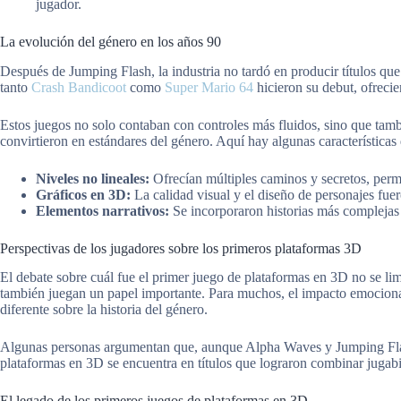
jugador.
La evolución del género en los años 90
Después de Jumping Flash, la industria no tardó en producir títulos qu
tanto
Crash Bandicoot
como
Super Mario 64
hicieron su debut, ofrecie
Estos juegos no solo contaban con controles más fluidos, sino que tam
convirtieron en estándares del género. Aquí hay algunas características q
Niveles no lineales:
Ofrecían múltiples caminos y secretos, permi
Gráficos en 3D:
La calidad visual y el diseño de personajes fuer
Elementos narrativos:
Se incorporaron historias más complejas
Perspectivas de los jugadores sobre los primeros plataformas 3D
El debate sobre cuál fue el primer juego de plataformas en 3D no se lim
también juegan un papel importante. Para muchos, el impacto emocional
diferente sobre la historia del género.
Algunas personas argumentan que, aunque Alpha Waves y Jumping Flash
plataformas en 3D se encuentra en títulos que lograron combinar jugabil
El legado de los primeros juegos de plataformas en 3D