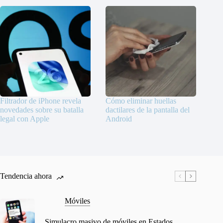
Filtrador de iPhone revela
Cómo eliminar huellas
novedades sobre su batalla
dactilares de la pantalla del
legal con Apple
Android
Tendencia ahora
Móviles
Simulacro masivo de móviles en Estados