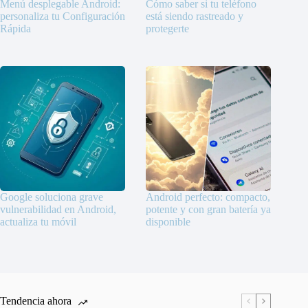
Menú desplegable Android:
Cómo saber si tu teléfono
personaliza tu Configuración
está siendo rastreado y
Rápida
protegerte
Google soluciona grave
Android perfecto: compacto,
vulnerabilidad en Android,
potente y con gran batería ya
actualiza tu móvil
disponible
Tendencia ahora