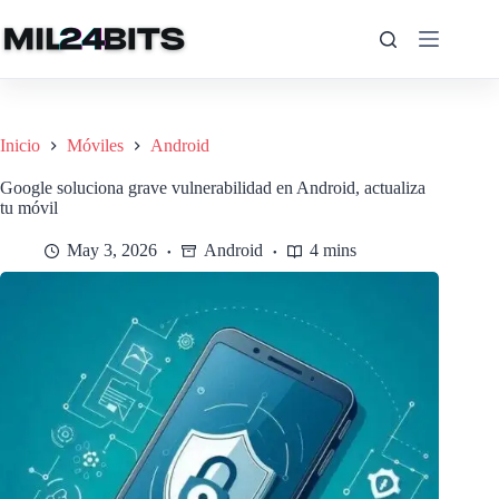
Saltar
al
contenido
Inicio
Móviles
Android
Google soluciona grave vulnerabilidad en Android, actualiza
tu móvil
May 3, 2026
Android
4 mins