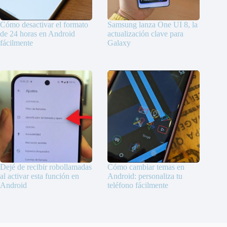
Cómo desactivar el formato
Samsung lanza One UI 8, la
de 24 horas en Android
actualización clave para
fácilmente
Galaxy
Dejé de recibir robollamadas
Cómo cambiar temas en
al activar esta función en
Android: personaliza tu
Android
teléfono fácilmente