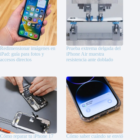
Redimensionar imágenes en
Prueba extrema delgada del
iPad: guía para fotos y
iPhone Air muestra
accesos directos
resistencia ante doblado
Cómo reparar tu iPhone 17
Cómo saber cuándo se envió