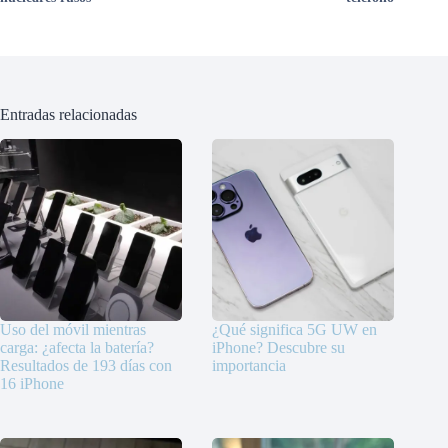
Entradas relacionadas
Uso del móvil mientras
¿Qué significa 5G UW en
carga: ¿afecta la batería?
iPhone? Descubre su
Resultados de 193 días con
importancia
16 iPhone