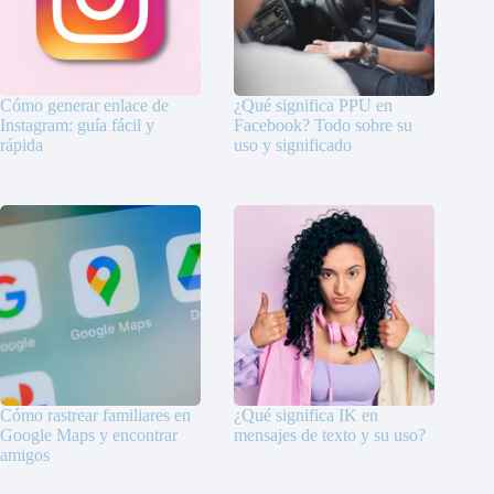
Cómo generar enlace de
¿Qué significa PPU en
Instagram: guía fácil y
Facebook? Todo sobre su
rápida
uso y significado
Cómo rastrear familiares en
¿Qué significa IK en
Google Maps y encontrar
mensajes de texto y su uso?
amigos