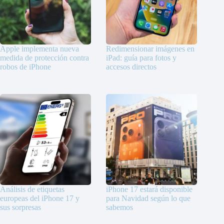
Apple implementa nueva
Redimensionar imágenes en
medida de protección contra
iPad: guía para fotos y
robos de iPhone
accesos directos
Análisis de etiquetas
iPhone 17 estará disponible
europeas del iPhone 17 y
para Navidad según lo que
sus sorpresas
sabemos