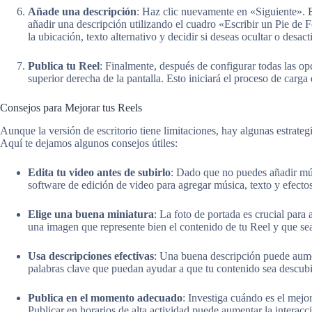
Añade una descripción
: Haz clic nuevamente en «Siguiente». 
añadir una descripción utilizando el cuadro «Escribir un Pie de
la ubicación, texto alternativo y decidir si deseas ocultar o desac
Publica tu Reel
: Finalmente, después de configurar todas las op
superior derecha de la pantalla. Esto iniciará el proceso de carga 
Consejos para Mejorar tus Reels
Aunque la versión de escritorio tiene limitaciones, hay algunas estrateg
Aquí te dejamos algunos consejos útiles:
Edita tu video antes de subirlo
: Dado que no puedes añadir músi
software de edición de video para agregar música, texto y efectos
Elige una buena miniatura
: La foto de portada es crucial para 
una imagen que represente bien el contenido de tu Reel y que sea
Usa descripciones efectivas
: Una buena descripción puede aument
palabras clave que puedan ayudar a que tu contenido sea descubi
Publica en el momento adecuado
: Investiga cuándo es el mej
Publicar en horarios de alta actividad puede aumentar la interacc