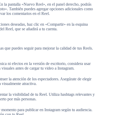
En la pantalla «Nuevo Reel», en el panel derecho, podrás
 Foto». También puedes agregar opciones adicionales como
tivar los comentarios en el Reel.
ciones deseadas, haz clic en «Compartir» en la esquina
del Reel, que se añadirá a tu cuenta.
ias que puedes seguir para mejorar la calidad de tus Reels.
ca ni efectos en la versión de escritorio, considera usar
 visuales antes de cargar tu video a Instagram.
atraer la atención de los espectadores. Asegúrate de elegir
 visualmente atractiva.
ar la visibilidad de tu Reel. Utiliza hashtags relevantes y
erto por más personas.
or momento para publicar en Instagram según tu audiencia.
ión con tu Reel.