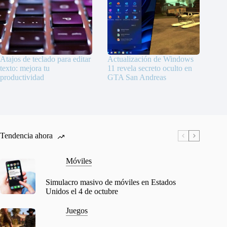
Atajos de teclado para editar
Actualización de Windows
texto: mejora tu
11 revela secreto oculto en
productividad
GTA San Andreas
Tendencia ahora
Móviles
Simulacro masivo de móviles en Estados
Unidos el 4 de octubre
Juegos