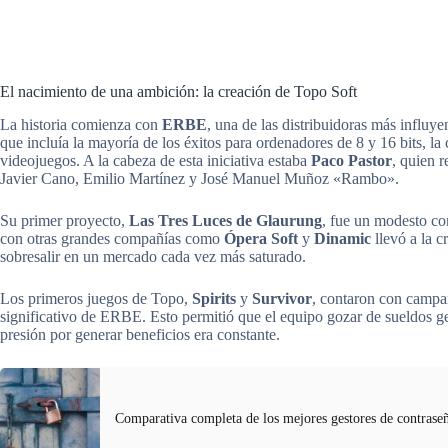
El nacimiento de una ambición: la creación de Topo Soft
La historia comienza con
ERBE
, una de las distribuidoras más influy
que incluía la mayoría de los éxitos para ordenadores de 8 y 16 bits, l
videojuegos. A la cabeza de esta iniciativa estaba
Paco Pastor
, quien 
Javier Cano, Emilio Martínez y José Manuel Muñoz «Rambo».
Su primer proyecto,
Las Tres Luces de Glaurung
, fue un modesto co
con otras grandes compañías como
Ópera Soft
y
Dinamic
llevó a la c
sobresalir en un mercado cada vez más saturado.
Los primeros juegos de Topo,
Spirits
y
Survivor
, contaron con campañ
significativo de ERBE. Esto permitió que el equipo gozar de sueldos ge
presión por generar beneficios era constante.
Comparativa completa de los mejores gestores de contrase