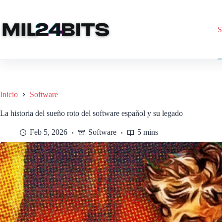
Saltar
al
contenido
S
Inicio
Software
La historia del sueño roto del software español y su legado
Feb 5, 2026
Software
5 mins