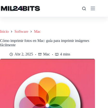
Saltar
al
contenido
Inicio
Software
Mac
Cómo imprimir fotos en Mac: guía para imprimir imágenes
fácilmente
Abr 2, 2025
Mac
4 mins