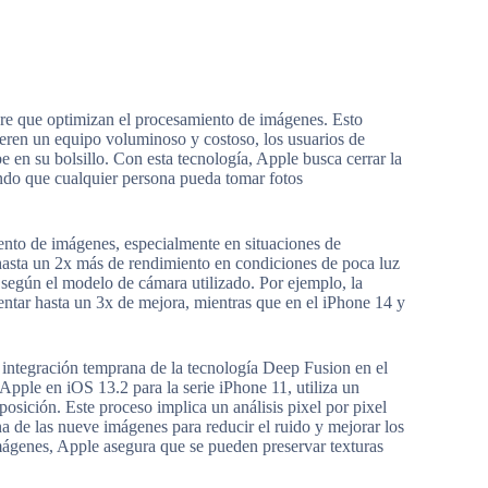
are que optimizan el procesamiento de imágenes. Esto
ieren un equipo voluminoso y costoso, los usuarios de
e en su bolsillo. Con esta tecnología, Apple busca cerrar la
iendo que cualquier persona pueda tomar fotos
ento de imágenes, especialmente en situaciones de
hasta un 2x más de rendimiento en condiciones de poca luz
según el modelo de cámara utilizado. Por ejemplo, la
ntar hasta un 3x de mejora, mientras que en el iPhone 14 y
 integración temprana de la tecnología Deep Fusion en el
pple en iOS 13.2 para la serie iPhone 11, utiliza un
sición. Este proceso implica un análisis pixel por pixel
a de las nueve imágenes para reducir el ruido y mejorar los
imágenes, Apple asegura que se pueden preservar texturas