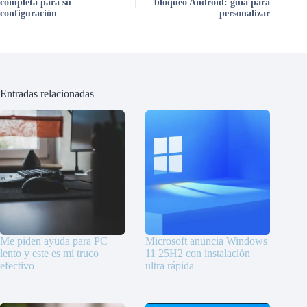
completa para su
bloqueo Android: guía para
configuración
personalizar
Entradas relacionadas
Me piden ayuda para PC
Microsoft anuncia Windows
lento y este es mi truco
11 25H2 con instalación
efectivo
ultra rápida