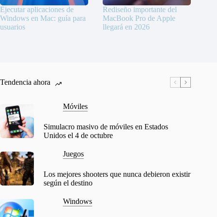
Ejecutar aplicaciones de
Rediseño importante del
Windows en Mac: guía para
MacBook Pro de Apple
usuarios
llegará en 2026
Tendencia ahora
Móviles
Simulacro masivo de móviles en Estados
Unidos el 4 de octubre
Juegos
Los mejores shooters que nunca debieron existir
según el destino
Windows