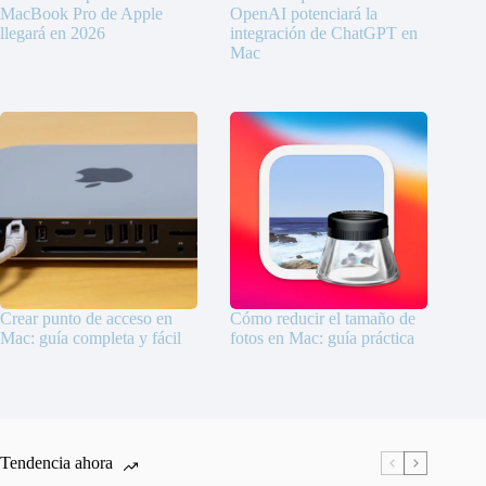
MacBook Pro de Apple
OpenAI potenciará la
llegará en 2026
integración de ChatGPT en
Mac
Crear punto de acceso en
Cómo reducir el tamaño de
Mac: guía completa y fácil
fotos en Mac: guía práctica
Tendencia ahora