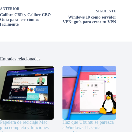
ANTERIOR
SIGUIENTE
Calibre CBR y Calibre CBZ:
Windows 10 como servidor
Guía para leer cómics
VPN: guía para crear tu VPN
fácilmente
Entradas relacionadas
Papelera de reciclaje Mac:
Haz que Ubuntu se parezca
guía completa y funciones
a Windows 11: Guía