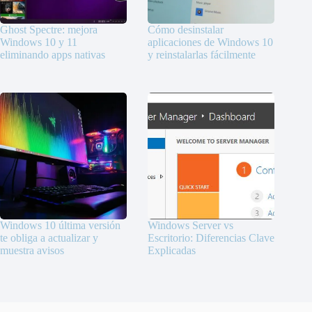
Ghost Spectre: mejora
Cómo desinstalar
Windows 10 y 11
aplicaciones de Windows 10
eliminando apps nativas
y reinstalarlas fácilmente
Windows 10 última versión
Windows Server vs
te obliga a actualizar y
Escritorio: Diferencias Clave
muestra avisos
Explicadas