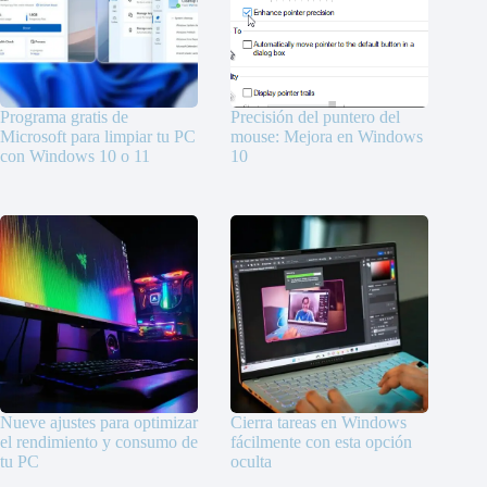
Programa gratis de
Precisión del puntero del
Microsoft para limpiar tu PC
mouse: Mejora en Windows
con Windows 10 o 11
10
Nueve ajustes para optimizar
Cierra tareas en Windows
el rendimiento y consumo de
fácilmente con esta opción
tu PC
oculta