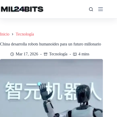
Saltar
al
contenido
Inicio
Tecnología
China desarrolla robots humanoides para un futuro millonario
Mar 17, 2026
Tecnología
4 mins