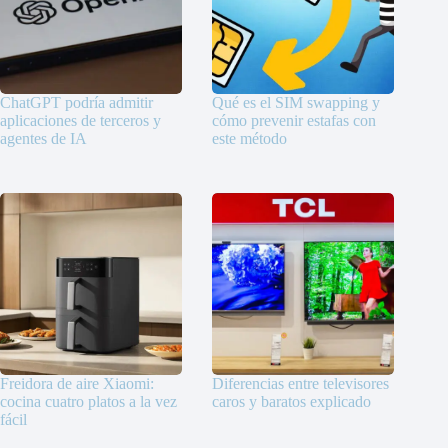
ChatGPT podría admitir
Qué es el SIM swapping y
aplicaciones de terceros y
cómo prevenir estafas con
agentes de IA
este método
Freidora de aire Xiaomi:
Diferencias entre televisores
cocina cuatro platos a la vez
caros y baratos explicado
fácil