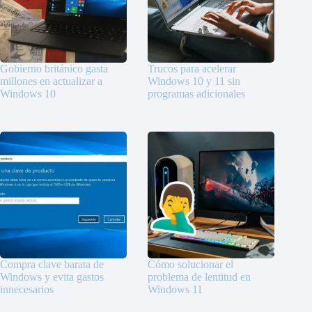
Gobierno británico gasta
Trucos para acelerar
millones en actualizar a
Windows 10 y 11 sin
Windows 10
programas adicionales
Compra clave barata de
Cómo solucionar el
Windows y evita gastos
problema de lentitud en
innecesarios
Windows 11