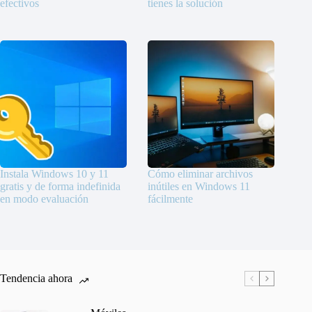
efectivos
tienes la solución
Instala Windows 10 y 11
Cómo eliminar archivos
gratis y de forma indefinida
inútiles en Windows 11
en modo evaluación
fácilmente
Tendencia ahora