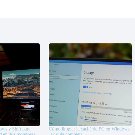
ows y Shift para
Cómo limpiar la caché de PC en Windows
d en dos monitores
10: guía completa