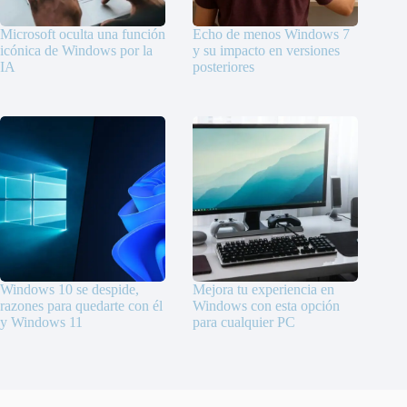
Microsoft oculta una función
Echo de menos Windows 7
icónica de Windows por la
y su impacto en versiones
IA
posteriores
Windows 10 se despide,
Mejora tu experiencia en
razones para quedarte con él
Windows con esta opción
y Windows 11
para cualquier PC