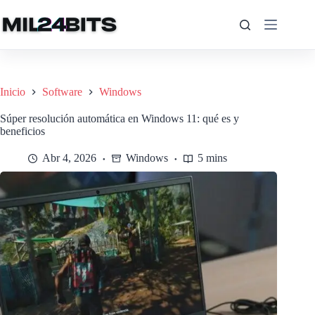
Saltar
al
contenido
Inicio
Software
Windows
Súper resolución automática en Windows 11: qué es y
beneficios
Abr 4, 2026
Windows
5 mins