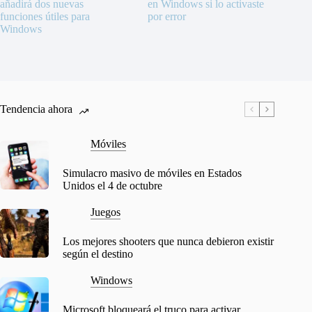
añadirá dos nuevas
en Windows si lo activaste
funciones útiles para
por error
Windows
Tendencia ahora
Móviles
Simulacro masivo de móviles en Estados
Unidos el 4 de octubre
Juegos
Los mejores shooters que nunca debieron existir
según el destino
Windows
Microsoft bloqueará el truco para activar