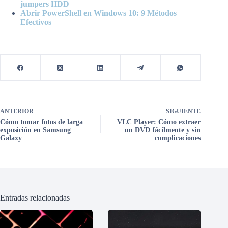
jumpers HDD
Abrir PowerShell en Windows 10: 9 Métodos
Efectivos
ANTERIOR
SIGUIENTE
Cómo tomar fotos de larga
VLC Player: Cómo extraer
exposición en Samsung
un DVD fácilmente y sin
Galaxy
complicaciones
Entradas relacionadas