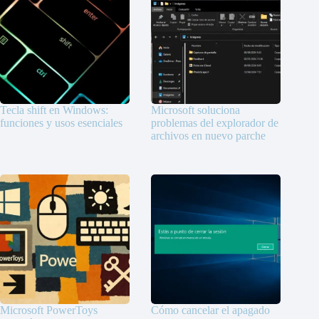
Tecla shift en Windows:
Microsoft soluciona
funciones y usos esenciales
problemas del explorador de
archivos en nuevo parche
Microsoft PowerToys
Cómo cancelar el apagado