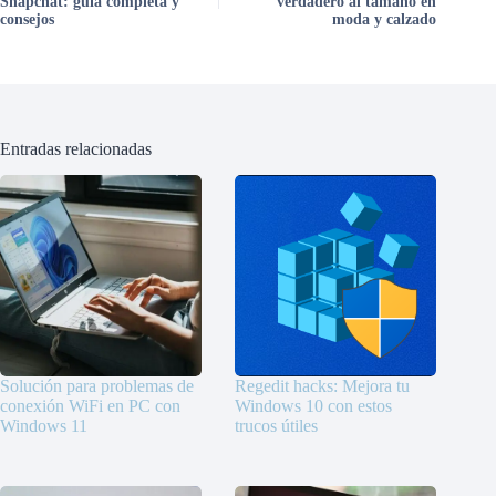
Snapchat: guía completa y
verdadero al tamaño en
consejos
moda y calzado
Entradas relacionadas
Solución para problemas de
Regedit hacks: Mejora tu
conexión WiFi en PC con
Windows 10 con estos
Windows 11
trucos útiles